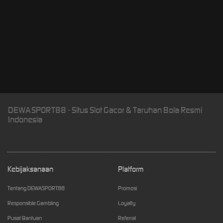
DEWASPORT88 - Situs Slot Gacor & Taruhan Bola Resmi
Indonesia
Kebijaksanaan
Platform
Tentang DEWASPORT88
Promosi
Responsible Gambling
Loyalty
Pusat Bantuan
Referral