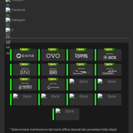
Facebook
Instagram
X
* Selama bank maintenance dan bank offline deposit dan penarikan tidak dapat