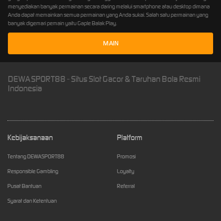
menyediakan banyak permainan secara daring melalui smartphone atau desktop dimana
Anda dapat memainkan semua permainan yang Anda sukai. Salah satu permainan yang
banyak digemari pemain yaitu Gaple Balak Play.
MAIN
DEWASPORT88 - Situs Slot Gacor & Taruhan Bola Resmi
Indonesia
Kebijaksanaan
Platform
Tentang DEWASPORT88
Promosi
Responsible Gambling
Loyalty
Pusat Bantuan
Referral
Syarat dan Ketentuan