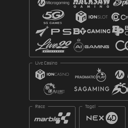
Live Casino
Race
Togel