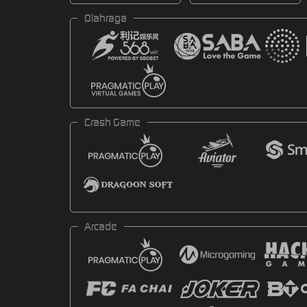
Olahraga
Crash Game
Arcade