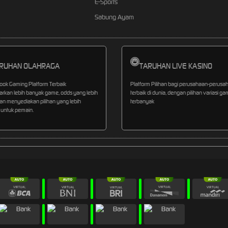
E-Sports
Sabung Ayam
RUHAN OLAHRAGA
TARUHAN LIVE KASINO
ook Gaming Platform Terbaik
Platform Pilihan bagi perusahaan-perusa
kan lebih banyak game, odds yang lebih
terbaik di dunia, dengan pilihan variasi g
 dan menyediakan pilihan yang lebih
terbanyak
untuk pemain.