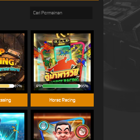
87%
RTP
95%
essing
Horse Racing