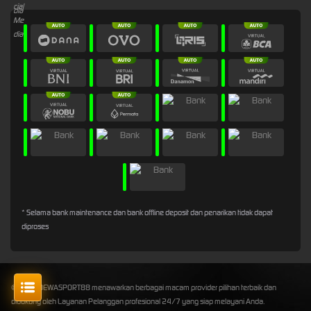
* Selama bank maintenance dan bank offline deposit dan penarikan tidak dapat
diproses
©2026 DEWASPORT88 menawarkan berbagai macam provider pilihan terbaik dan
didukung oleh Layanan Pelanggan profesional 24/7 yang siap melayani Anda.