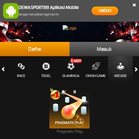
×
DEWASPORT88 Aplikasi Mobile
UNDUH
Jangan tampilkan lagi hari ini
Daftar
Masuk
SINO
RACE
TOGEL
OLAHRAGA
CRASH GAME
ARCADE
Pragmatic Play