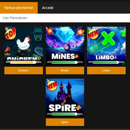
Semua permainan
Arcade
RTP
89%
RTP
91%
RTP
94%
Chicken+
Mines+
Limbo+
RTP
92%
Spire+