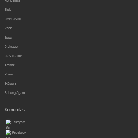
Hot Games
Slots
Live Casino
Race
Togel
Olahraga
Crash Game
Arcade
Poker
E-Sports
Sabung Ayam
Komunitas
Telegram
Facebook