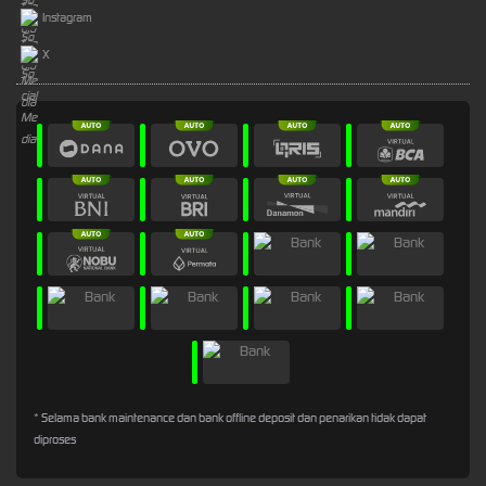
Instagram
X
* Selama bank maintenance dan bank offline deposit dan penarikan tidak dapat
diproses