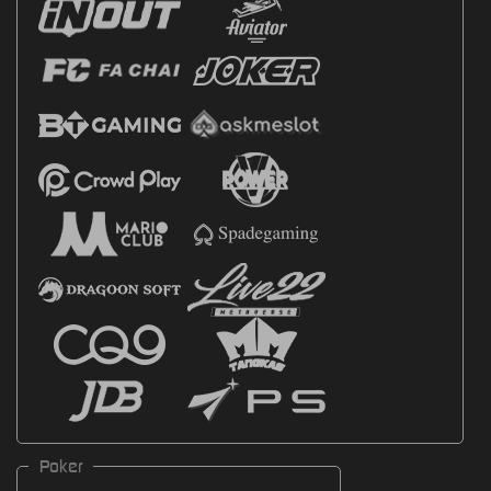
Poker