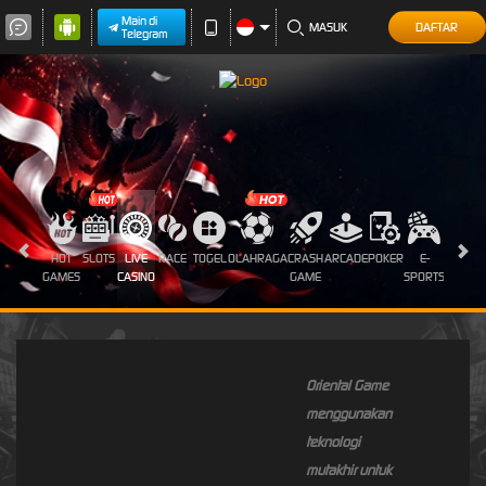
Main di
MASUK
DAFTAR
Telegram
HOT
SLOTS
LIVE
RACE
TOGEL
OLAHRAGA
CRASH
ARCADE
POKER
E-
SABUN
GAMES
CASINO
GAME
SPORTS
AYAM
Oriental Game
menggunakan
teknologi
mutakhir untuk