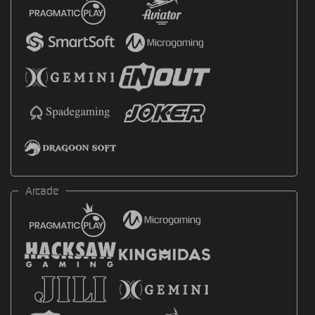
Arcade