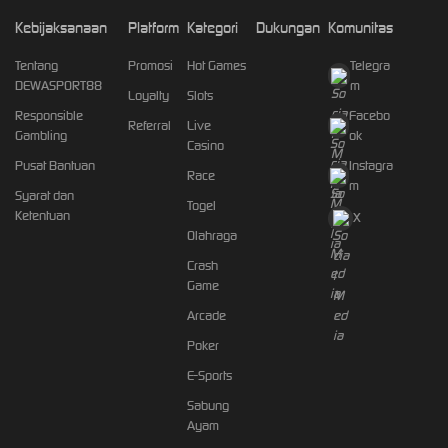
Kebijaksanaan
Platform
Kategori
Dukungan
Komunitas
Tentang
Promosi
Hot Games
Telegra
DEWASPORT88
m
Loyalty
Slots
Responsible
Facebo
Referral
Live
Gambling
ok
Casino
Pusat Bantuan
Instagra
Race
m
Syarat dan
Togel
Ketentuan
X
Olahraga
Crash
Game
Arcade
Poker
E-Sports
Sabung
Ayam