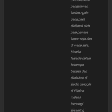
pengalaman
kasino nyata
yang pasti
dinikmati oleh
para pemain,
kapan saja dan
di mana saja.
Mereka
tersedia dalam
beberapa
bahasa dan
dilakukan di
studio canggih
di Filipina
melalui
teknologi
streaming