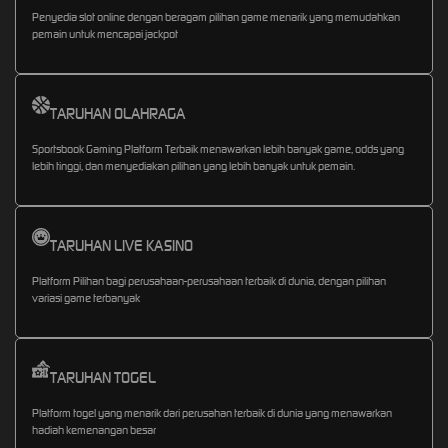
Penyedia slot online dengan beragam pilihan game menarik yang memudahkan
pemain untuk mencapai jackpot
TARUHAN OLAHRAGA
Sportsbook Gaming Platform Terbaik menawarkan lebih banyak game, odds yang
lebih tinggi, dan menyediakan pilihan yang lebih banyak untuk pemain.
TARUHAN LIVE KASINO
Platform Pilihan bagi perusahaan-perusahaan terbaik di dunia, dengan pilihan
variasi game terbanyak
TARUHAN TOGEL
Platform togel yang menarik dari perusahan terbaik di dunia yang menawarkan
hadiah kemenangan besar