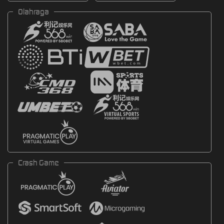
Olahraga
Crash Game