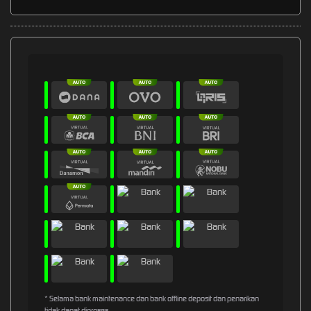
* Selama bank maintenance dan bank offline deposit dan penarikan
tidak dapat diproses