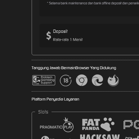
* Selama bank maintenance dan bank offline deposit dan penarik
Deposit
Rata-rata 1 Menit
Tanggung Jawab Bermain
Browser Yang Didukung
Platform Penyedia Layanan
Slots