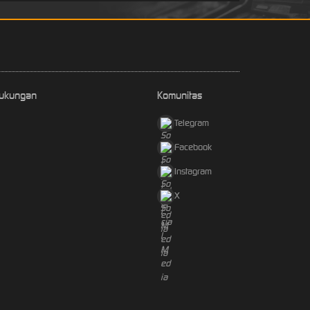
ukungan
Komunitas
Telegram
Facebook
Instagram
X