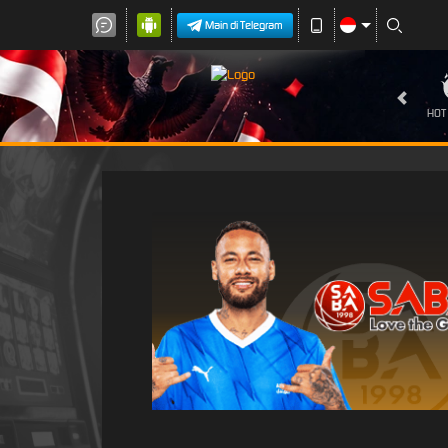
Main di Telegram
HOT