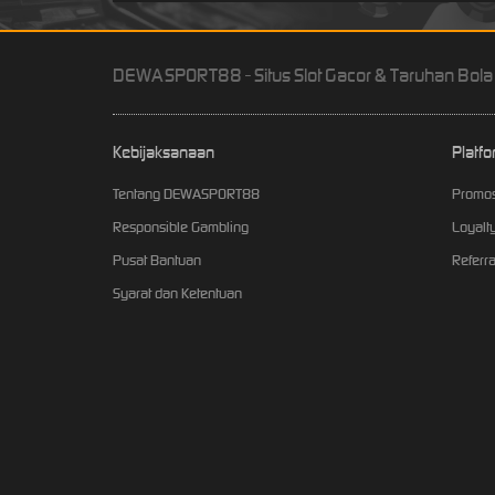
DEWASPORT88 - Situs Slot Gacor & Taruhan Bola
Kebijaksanaan
Platfo
Tentang DEWASPORT88
Promos
Responsible Gambling
Loyalt
Pusat Bantuan
Referra
Syarat dan Ketentuan