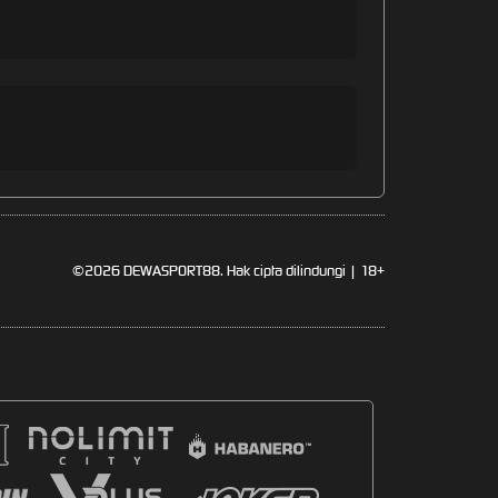
©2026 DEWASPORT88. Hak cipta dilindungi | 18+