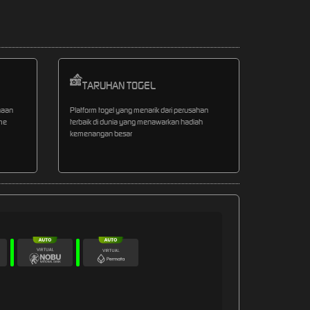
TARUHAN TOGEL
haan
Platform togel yang menarik dari perusahan
ame
terbaik di dunia yang menawarkan hadiah
kemenangan besar