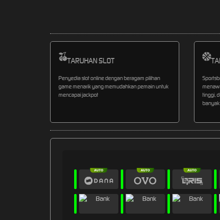
TARUHAN SLOT
TA
Penyedia slot online dengan beragam pilihan
Sportsb
game menarik yang memudahkan pemain untuk
menawar
mencapai jackpot
tinggi,
banyak 