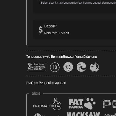
* Selama bank maintenance dan bank offline deposit dan penarik
Deposit
Rata-rata 1 Menit
Tanggung Jawab Bermain
Browser Yang Didukung
Platform Penyedia Layanan
Slots