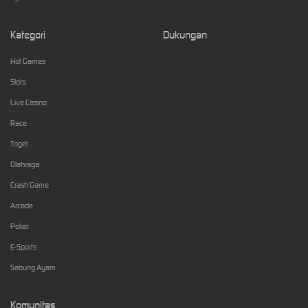
Kategori
Dukungan
Hot Games
Slots
Live Casino
Race
Togel
Olahraga
Crash Game
Arcade
Poker
E-Sports
Sabung Ayam
Komunitas